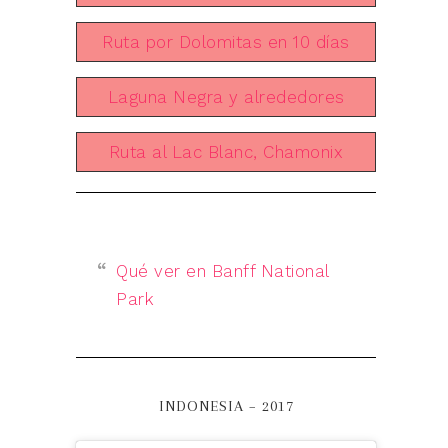
Ruta por Dolomitas en 10 días
Laguna Negra y alrededores
Ruta al Lac Blanc, Chamonix
Qué ver en Banff National
Park
INDONESIA – 2017