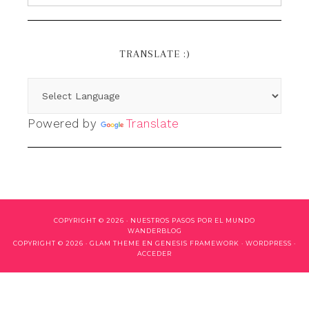
TRANSLATE :)
Powered by
Translate
COPYRIGHT © 2026 ·
NUESTROS PASOS POR EL MUNDO
WANDERBLOG
COPYRIGHT © 2026 ·
GLAM THEME
EN
GENESIS FRAMEWORK
·
WORDPRESS
·
ACCEDER