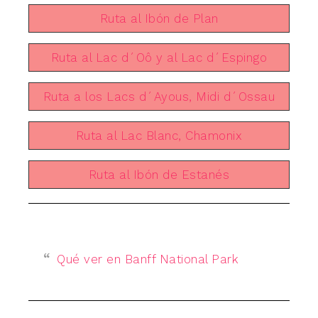
Ruta al Ibón de Plan
Ruta al Lac d´Oô y al Lac d´Espingo
Ruta a los Lacs d´Ayous, Midi d´Ossau
Ruta al Lac Blanc, Chamonix
Ruta al Ibón de Estanés
Qué ver en Banff National Park