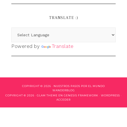
TRANSLATE :)
Powered by
Translate
COPYRIGHT © 2026 ·
NUESTROS PASOS POR EL MUNDO
WANDERBLOG
COPYRIGHT © 2026 ·
GLAM THEME
EN
GENESIS FRAMEWORK
·
WORDPRESS
·
ACCEDER