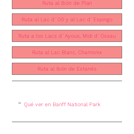
Ruta al Ibón de Plan
Ruta al Lac d´Oô y al Lac d´Espingo
Ruta a los Lacs d´Ayous, Midi d´Ossau
Ruta al Lac Blanc, Chamonix
Ruta al Ibón de Estanés
Qué ver en Banff National Park