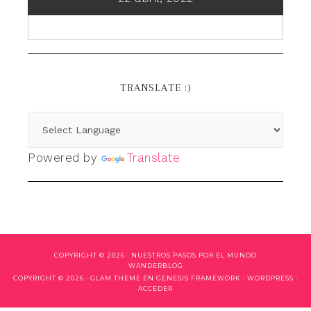
TRANSLATE :)
Powered by
Translate
COPYRIGHT © 2026 ·
NUESTROS PASOS POR EL MUNDO
WANDERBLOG
COPYRIGHT © 2026 ·
GLAM THEME
EN
GENESIS FRAMEWORK
·
WORDPRESS
·
ACCEDER