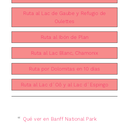
Ruta al Lac de Gaube y Refugio de
Oulettes
Ruta al Ibón de Plan
Ruta al Lac Blanc, Chamonix
Ruta por Dolomitas en 10 días
Ruta al Lac d´Oô y al Lac d´Espingo
Qué ver en Banff National Park