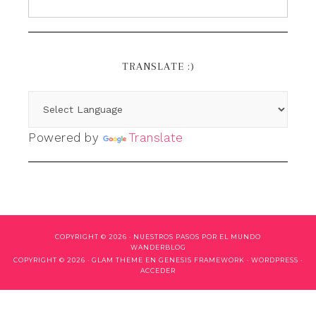
TRANSLATE :)
Powered by
Translate
COPYRIGHT © 2026 ·
NUESTROS PASOS POR EL MUNDO
WANDERBLOG
COPYRIGHT © 2026 ·
GLAM THEME
EN
GENESIS FRAMEWORK
·
WORDPRESS
·
ACCEDER