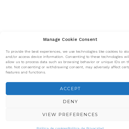
Manage Cookie Consent
To provide the best experiences, we use technologies like cookies to sto
and/or access device information. Consenting to these technologies wil
allow us to process data such as browsing behavior or unique IDs on t
site. Not consenting or withdrawing consent, may adversely affect cert
features and functions.
ACCEPT
Privacidad y cookies: este sitio usa cookies. Si continúas navegando p
él, aceptas su uso.
DENY
Para obtener más información, incluido cómo gestionar las cookies,
consulta:
Política de cookies
VIEW PREFERENCES
Política de cookies
Política de Privacidad