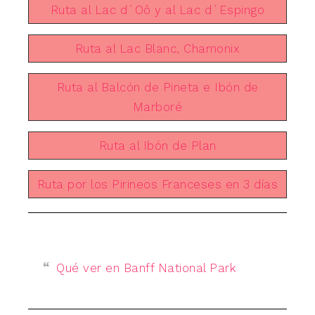
Ruta al Lac d´Oô y al Lac d´Espingo
Ruta al Lac Blanc, Chamonix
Ruta al Balcón de Pineta e Ibón de
Marboré
Ruta al Ibón de Plan
Ruta por los Pirineos Franceses en 3 días
Qué ver en Banff National Park