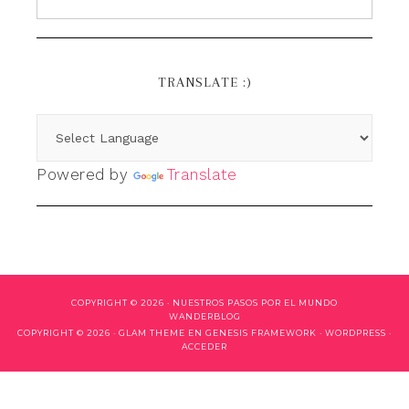
TRANSLATE :)
Powered by
Translate
COPYRIGHT © 2026 ·
NUESTROS PASOS POR EL MUNDO
WANDERBLOG
COPYRIGHT © 2026 ·
GLAM THEME
EN
GENESIS FRAMEWORK
·
WORDPRESS
·
ACCEDER