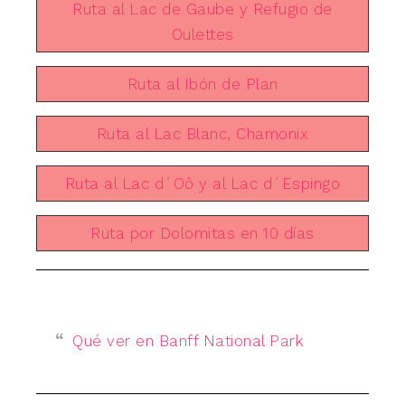
Ruta al Lac de Gaube y Refugio de
Oulettes
Ruta al Ibón de Plan
Ruta al Lac Blanc, Chamonix
Ruta al Lac d´Oô y al Lac d´Espingo
Ruta por Dolomitas en 10 días
Qué ver en Banff National Park