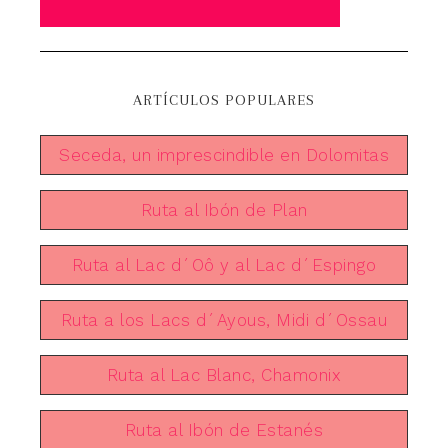
ARTÍCULOS POPULARES
Seceda, un imprescindible en Dolomitas
Ruta al Ibón de Plan
Ruta al Lac d´Oô y al Lac d´Espingo
Ruta a los Lacs d´Ayous, Midi d´Ossau
Ruta al Lac Blanc, Chamonix
Ruta al Ibón de Estanés