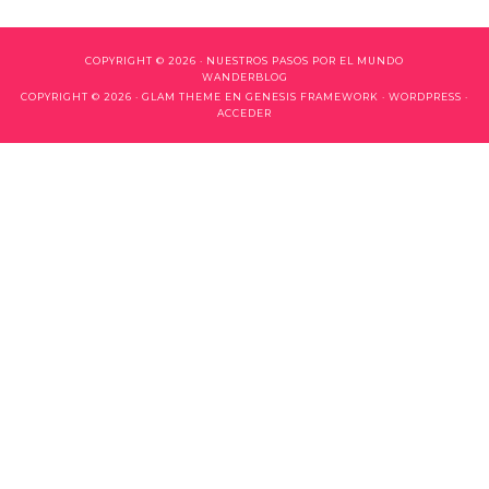
COPYRIGHT © 2026 ·
NUESTROS PASOS POR EL MUNDO
WANDERBLOG
COPYRIGHT © 2026 ·
GLAM THEME
EN
GENESIS FRAMEWORK
·
WORDPRESS
·
ACCEDER