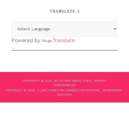
TRANSLATE :)
Powered by
Translate
COPYRIGHT © 2026 ·
NUESTROS PASOS POR EL MUNDO
WANDERBLOG
COPYRIGHT © 2026 ·
GLAM THEME
EN
GENESIS FRAMEWORK
·
WORDPRESS
·
ACCEDER