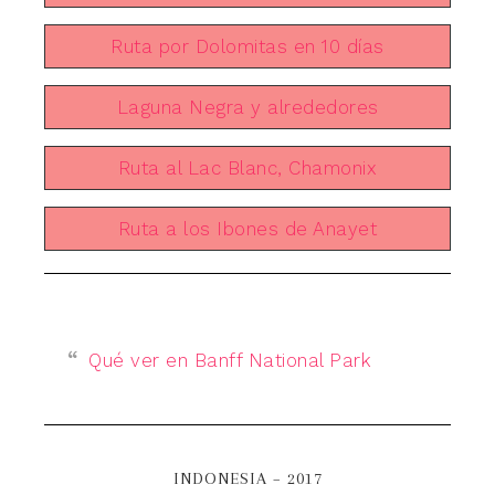
Ruta por Dolomitas en 10 días
Laguna Negra y alrededores
Ruta al Lac Blanc, Chamonix
Ruta a los Ibones de Anayet
Qué ver en Banff National Park
INDONESIA – 2017