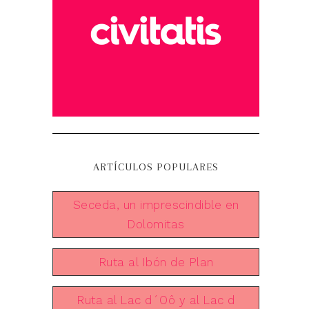
ARTÍCULOS POPULARES
Seceda, un imprescindible en
Dolomitas
Ruta al Ibón de Plan
Ruta al Lac d´Oô y al Lac d