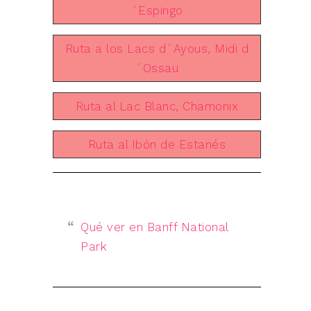
´Espingo
Ruta a los Lacs d´Ayous, Midi d
´Ossau
Ruta al Lac Blanc, Chamonix
Ruta al Ibón de Estanés
Qué ver en Banff National
Park