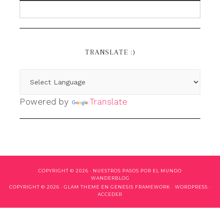
TRANSLATE :)
Powered by
Translate
COPYRIGHT © 2026 ·
NUESTROS PASOS POR EL MUNDO
WANDERBLOG
COPYRIGHT © 2026 ·
GLAM THEME
EN
GENESIS FRAMEWORK
·
WORDPRESS
·
ACCEDER