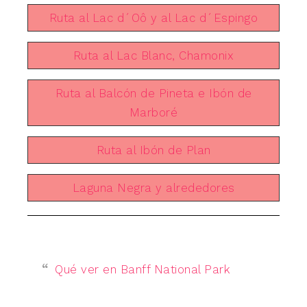
Ruta al Lac d´Oô y al Lac d´Espingo
Ruta al Lac Blanc, Chamonix
Ruta al Balcón de Pineta e Ibón de
Marboré
Ruta al Ibón de Plan
Laguna Negra y alrededores
Qué ver en Banff National Park