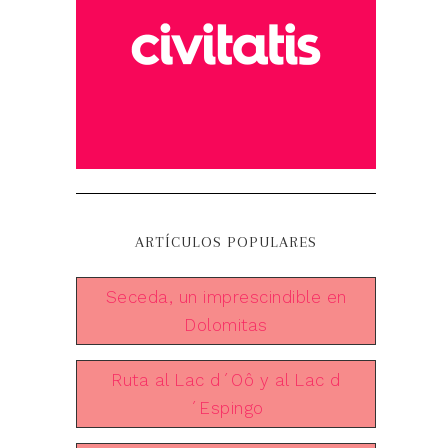
ARTÍCULOS POPULARES
Seceda, un imprescindible en
Dolomitas
Ruta al Lac d´Oô y al Lac d
´Espingo