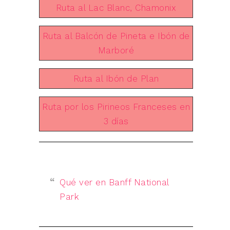
Ruta al Lac Blanc, Chamonix
Ruta al Balcón de Pineta e Ibón de
Marboré
Ruta al Ibón de Plan
Ruta por los Pirineos Franceses en
3 días
Qué ver en Banff National
Park