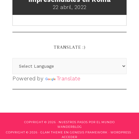
22 abril, 2022
TRANSLATE :)
Powered by
Translate
COPYRIGHT © 2026 ·
NUESTROS PASOS POR EL MUNDO
WANDERBLOG
COPYRIGHT © 2026 ·
GLAM THEME
EN
GENESIS FRAMEWORK
·
WORDPRESS
·
ACCEDER