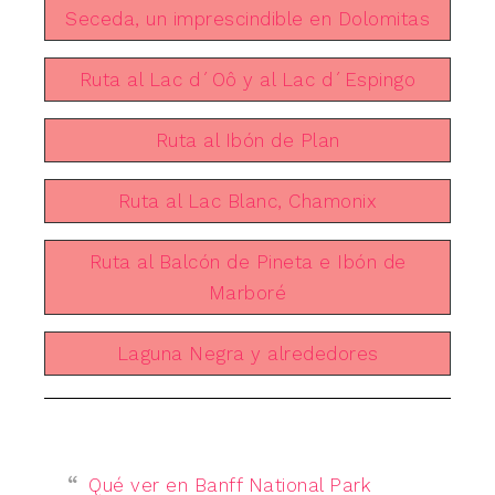
Seceda, un imprescindible en Dolomitas
Ruta al Lac d´Oô y al Lac d´Espingo
Ruta al Ibón de Plan
Ruta al Lac Blanc, Chamonix
Ruta al Balcón de Pineta e Ibón de
Marboré
Laguna Negra y alrededores
Qué ver en Banff National Park