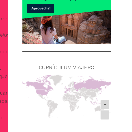
rrir
Mis
ando
CURRÍCULUM VIAJERO
.
que
uar
ada
+
-
b.