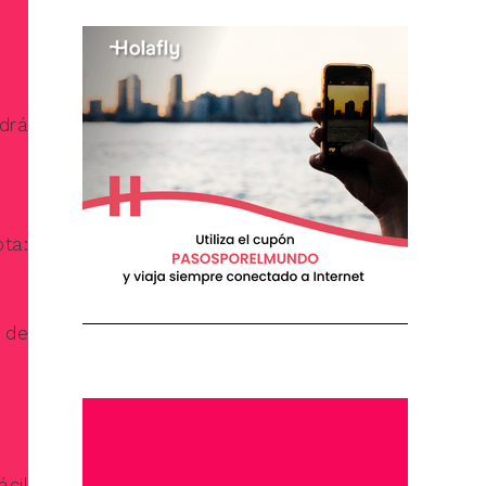
drá
ota:
 de
cil