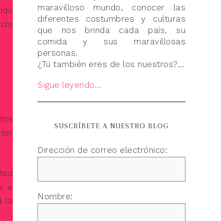
maravilloso mundo, conocer las
ndo
diferentes costumbres y culturas
ando
que nos brinda cada país, su
comida y sus maravillosas
personas.
¿Tú también eres de los nuestros?...
Sigue leyendo...
tos
SUSCRÍBETE A NUESTRO BLOG
ter
Dirección de correo electrónico:
ted
a a
Nombre:
 la