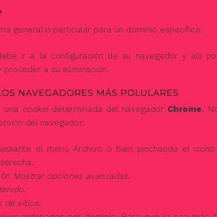
?
rma general o particular para un dominio específico.
ebe ir a la configuración de su navegador y allí po
 proceder a su eliminación.
LOS NAVEGADORES MÁS POLULARES
 a una
cookie
determinada del navegador
Chrome
. N
ersión del navegador:
mediante el menú Archivo o bien pinchando el icono
 derecha.
ción
Mostrar opciones avanzadas
.
tenido
.
 de sitios
.
okies
ordenadas por dominio. Para que le sea más fá