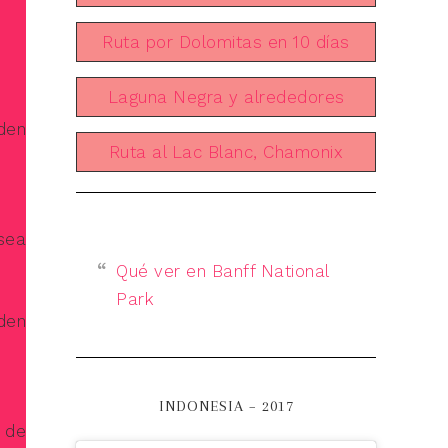
Ruta por Dolomitas en 10 días
Laguna Negra y alrededores
den
Ruta al Lac Blanc, Chamonix
sea
Qué ver en Banff National
Park
den
INDONESIA – 2017
 de