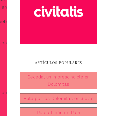
n en
web
sos
ARTÍCULOS POPULARES
Seceda, un imprescindible en
Dolomitas
 en
Ruta por los Dolomitas en 3 días
Ruta al Ibón de Plan