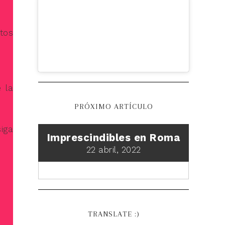
tos
 la
PRÓXIMO ARTÍCULO
iga
Imprescindibles en Roma
22 abril, 2022
TRANSLATE :)