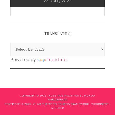
22 abril, 2022
TRANSLATE :)
Powered by
Translate
COPYRIGHT © 2026 ·
NUESTROS PASOS POR EL MUNDO
WANDERBLOG
COPYRIGHT © 2026 ·
GLAM THEME
EN
GENESIS FRAMEWORK
·
WORDPRESS
·
ACCEDER