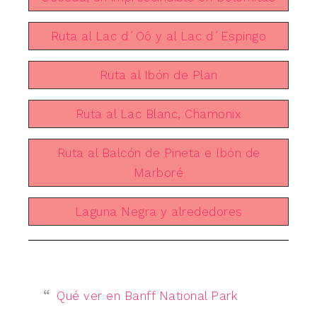
Ruta al Lac d´Oô y al Lac d´Espingo
Ruta al Ibón de Plan
Ruta al Lac Blanc, Chamonix
Ruta al Balcón de Pineta e Ibón de
Marboré
Laguna Negra y alrededores
Qué ver en Banff National Park