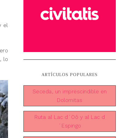
y el
ero
 lo
ARTÍCULOS POPULARES
Seceda, un imprescindible en
Dolomitas
Ruta al Lac d´Oô y al Lac d
´Espingo