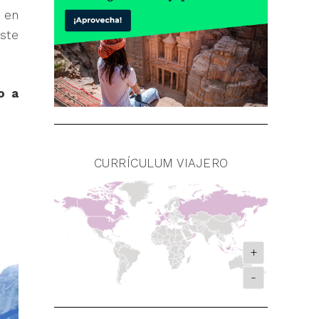
 en
ste
o a
CURRÍCULUM VIAJERO
+
-