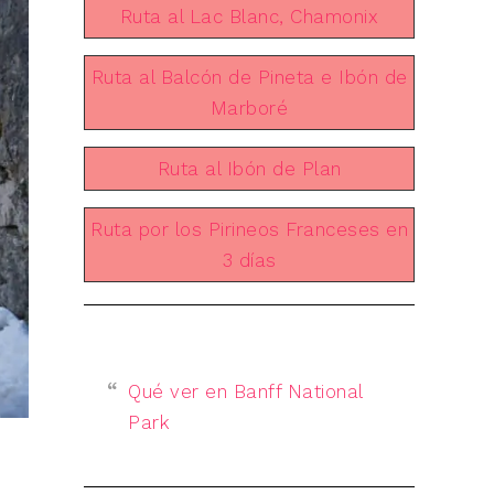
Ruta al Lac Blanc, Chamonix
Ruta al Balcón de Pineta e Ibón de
Marboré
Ruta al Ibón de Plan
Ruta por los Pirineos Franceses en
3 días
Qué ver en Banff National
Park