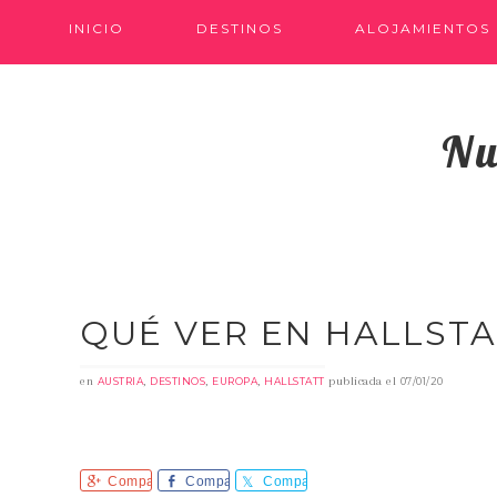
INICIO
DESTINOS
ALOJAMIENTOS
Nu
QUÉ VER EN HALLSTA
en
,
,
,
publicada el
AUSTRIA
DESTINOS
EUROPA
HALLSTATT
07/01/20
Comparte
Comparte
Comparte