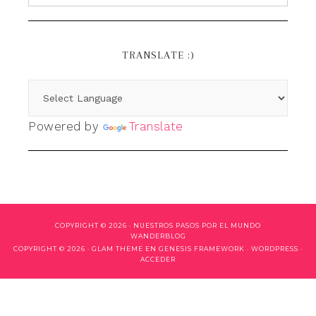
TRANSLATE :)
Powered by
Translate
COPYRIGHT © 2026 ·
NUESTROS PASOS POR EL MUNDO
WANDERBLOG
COPYRIGHT © 2026 ·
GLAM THEME
EN
GENESIS FRAMEWORK
·
WORDPRESS
·
ACCEDER