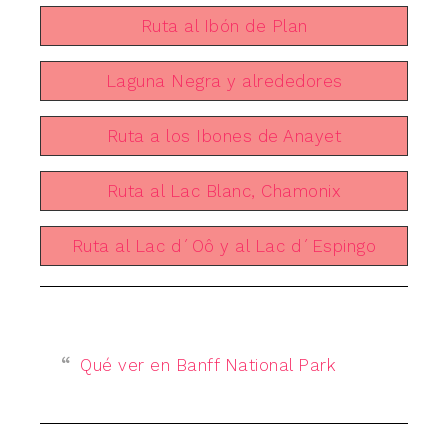
Ruta al Ibón de Plan
Laguna Negra y alrededores
Ruta a los Ibones de Anayet
Ruta al Lac Blanc, Chamonix
Ruta al Lac d´Oô y al Lac d´Espingo
Qué ver en Banff National Park