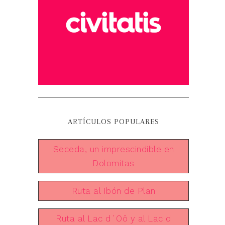
ARTÍCULOS POPULARES
Seceda, un imprescindible en
Dolomitas
Ruta al Ibón de Plan
Ruta al Lac d´Oô y al Lac d