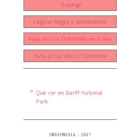
´Espingo
Laguna Negra y alrededores
Ruta por los Dolomitas en 3 días
Ruta al Lac Blanc, Chamonix
Qué ver en Banff National
Park
INDONESIA – 2017