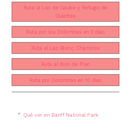
Ruta al Lac de Gaube y Refugio de
Oulettes
Ruta por los Dolomitas en 3 días
Ruta al Lac Blanc, Chamonix
Ruta al Ibón de Plan
Ruta por Dolomitas en 10 días
Qué ver en Banff National Park