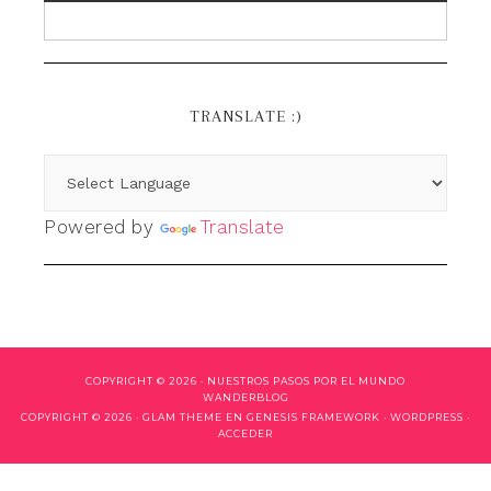
TRANSLATE :)
Powered by
Translate
COPYRIGHT © 2026 ·
NUESTROS PASOS POR EL MUNDO
WANDERBLOG
COPYRIGHT © 2026 ·
GLAM THEME
EN
GENESIS FRAMEWORK
·
WORDPRESS
·
ACCEDER