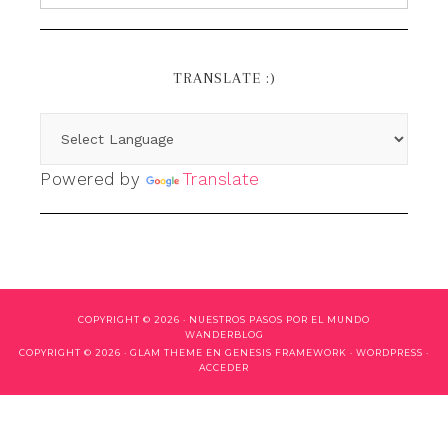
TRANSLATE :)
Powered by
Translate
COPYRIGHT © 2026 ·
NUESTROS PASOS POR EL MUNDO
WANDERBLOG
COPYRIGHT © 2026 ·
GLAM THEME
EN
GENESIS FRAMEWORK
·
WORDPRESS
·
ACCEDER