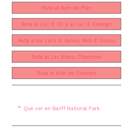
Ruta al Ibón de Plan
Ruta al Lac d´Oô y al Lac d´Espingo
Ruta a los Lacs d´Ayous, Midi d´Ossau
Ruta al Lac Blanc, Chamonix
Ruta al Ibón de Estanés
Qué ver en Banff National Park