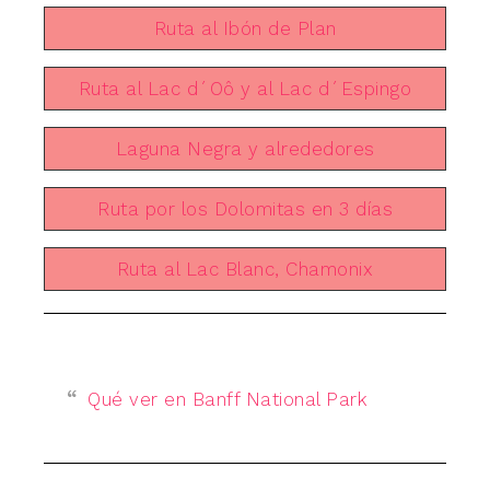
Ruta al Ibón de Plan
Ruta al Lac d´Oô y al Lac d´Espingo
Laguna Negra y alrededores
Ruta por los Dolomitas en 3 días
Ruta al Lac Blanc, Chamonix
Qué ver en Banff National Park