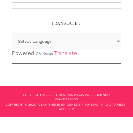
TRANSLATE :)
Powered by
Translate
COPYRIGHT © 2026 ·
NUESTROS PASOS POR EL MUNDO
WANDERBLOG
COPYRIGHT © 2026 ·
GLAM THEME
EN
GENESIS FRAMEWORK
·
WORDPRESS
·
ACCEDER