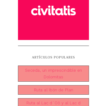
ARTÍCULOS POPULARES
Seceda, un imprescindible en
Dolomitas
Ruta al Ibón de Plan
Ruta al Lac d´Oô y al Lac d