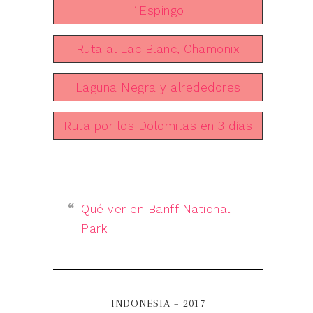
´Espingo
Ruta al Lac Blanc, Chamonix
Laguna Negra y alrededores
Ruta por los Dolomitas en 3 días
Qué ver en Banff National
Park
INDONESIA – 2017