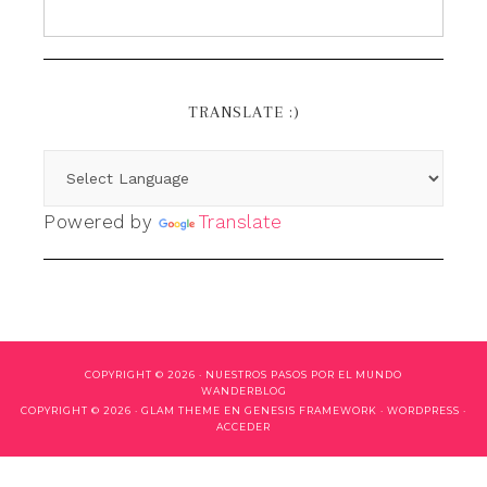
TRANSLATE :)
Powered by
Translate
COPYRIGHT © 2026 ·
NUESTROS PASOS POR EL MUNDO
WANDERBLOG
COPYRIGHT © 2026 ·
GLAM THEME
EN
GENESIS FRAMEWORK
·
WORDPRESS
·
ACCEDER