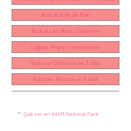
Ruta al Ibón de Plan
Ruta al Lac Blanc, Chamonix
Laguna Negra y alrededores
Ruta por Chamonix en 3 días
Ruta por Escocia en 9 días
Qué ver en Banff National Park