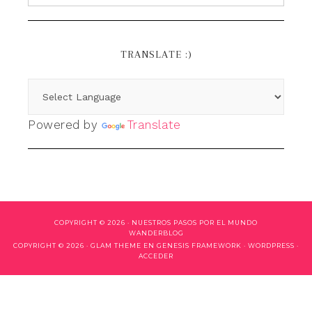
TRANSLATE :)
Powered by
Translate
COPYRIGHT © 2026 ·
NUESTROS PASOS POR EL MUNDO
WANDERBLOG
COPYRIGHT © 2026 ·
GLAM THEME
EN
GENESIS FRAMEWORK
·
WORDPRESS
·
ACCEDER