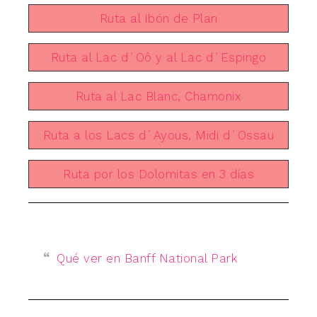
Ruta al Ibón de Plan
Ruta al Lac d´Oô y al Lac d´Espingo
Ruta al Lac Blanc, Chamonix
Ruta a los Lacs d´Ayous, Midi d´Ossau
Ruta por los Dolomitas en 3 días
Qué ver en Banff National Park