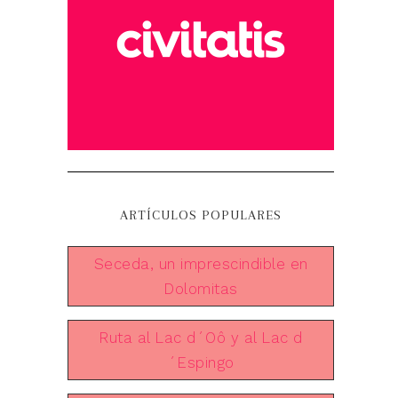
ARTÍCULOS POPULARES
Seceda, un imprescindible en
Dolomitas
Ruta al Lac d´Oô y al Lac d
´Espingo