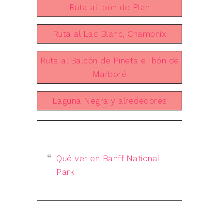
Ruta al Ibón de Plan
Ruta al Lac Blanc, Chamonix
Ruta al Balcón de Pineta e Ibón de
Marboré
Laguna Negra y alrededores
Qué ver en Banff National
Park