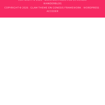
WANDERBLOG
COPYRIGHT © 2026 ·
GLAM THEME
EN
GENESIS FRAMEWORK
·
WORDPRESS
·
ACCEDER