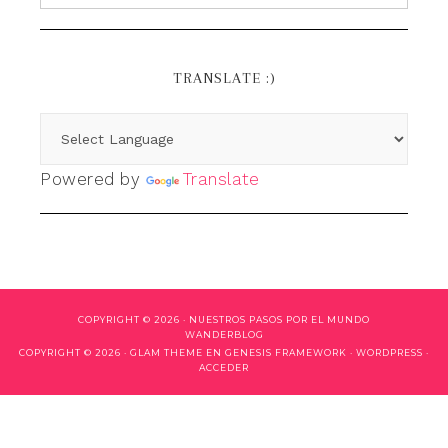
TRANSLATE :)
Powered by
Translate
COPYRIGHT © 2026 ·
NUESTROS PASOS POR EL MUNDO
WANDERBLOG
COPYRIGHT © 2026 ·
GLAM THEME
EN
GENESIS FRAMEWORK
·
WORDPRESS
·
ACCEDER