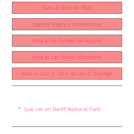
Ruta al Ibón de Plan
Laguna Negra y alrededores
Ruta a los Ibones de Anayet
Ruta al Lac Blanc, Chamonix
Ruta al Lac d´Oô y al Lac d´Espingo
Qué ver en Banff National Park