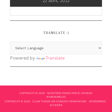
22 abril, 2022
TRANSLATE :)
Powered by
Translate
COPYRIGHT © 2026 ·
NUESTROS PASOS POR EL MUNDO
WANDERBLOG
COPYRIGHT © 2026 ·
GLAM THEME
EN
GENESIS FRAMEWORK
·
WORDPRESS
·
ACCEDER