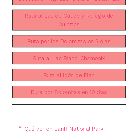
Ruta al Lac de Gaube y Refugio de
Oulettes
Ruta por los Dolomitas en 3 días
Ruta al Lac Blanc, Chamonix
Ruta al Ibón de Plan
Ruta por Dolomitas en 10 días
Qué ver en Banff National Park