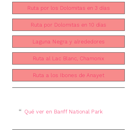
Ruta por los Dolomitas en 3 días
Ruta por Dolomitas en 10 días
Laguna Negra y alrededores
Ruta al Lac Blanc, Chamonix
Ruta a los Ibones de Anayet
Qué ver en Banff National Park