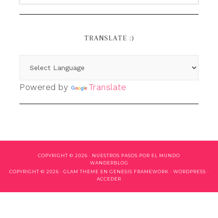
TRANSLATE :)
Powered by
Translate
COPYRIGHT © 2026 ·
NUESTROS PASOS POR EL MUNDO
WANDERBLOG
COPYRIGHT © 2026 ·
GLAM THEME
EN
GENESIS FRAMEWORK
·
WORDPRESS
·
ACCEDER