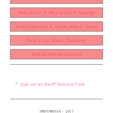
Ruta al Lac d´Oô y al Lac d´Espingo
Ruta a los Lacs d´Ayous, Midi d´Ossau
Ruta al Lac Blanc, Chamonix
Ruta al Ibón de Estanés
Qué ver en Banff National Park
INDONESIA – 2017