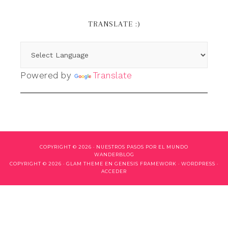
TRANSLATE :)
Powered by
Translate
COPYRIGHT © 2026 ·
NUESTROS PASOS POR EL MUNDO
WANDERBLOG
COPYRIGHT © 2026 ·
GLAM THEME
EN
GENESIS FRAMEWORK
·
WORDPRESS
·
ACCEDER