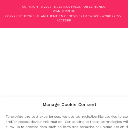
COPYRIGHT © 2026 ·
NUESTROS PASOS POR EL MUNDO
WANDERBLOG
COPYRIGHT © 2026 ·
GLAM THEME
EN
GENESIS FRAMEWORK
·
WORDPRESS
·
ACCEDER
Manage Cookie Consent
To provide the best experiences, we use technologies like cookies to sto
and/or access device information. Consenting to these technologies wil
allow us to process data such as browsing behavior or unique IDs on t