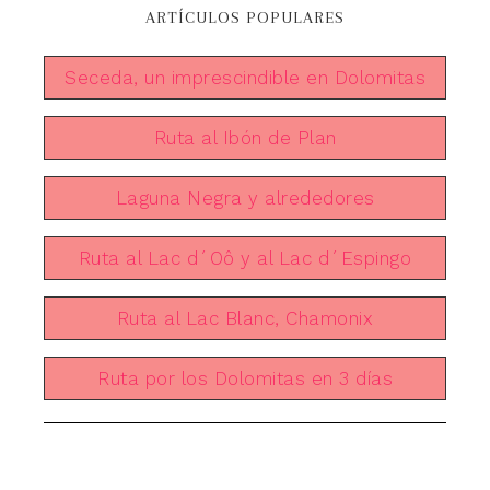
ARTÍCULOS POPULARES
Seceda, un imprescindible en Dolomitas
Ruta al Ibón de Plan
Laguna Negra y alrededores
Ruta al Lac d´Oô y al Lac d´Espingo
Ruta al Lac Blanc, Chamonix
Ruta por los Dolomitas en 3 días