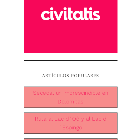
ARTÍCULOS POPULARES
Seceda, un imprescindible en
Dolomitas
Ruta al Lac d´Oô y al Lac d
´Espingo