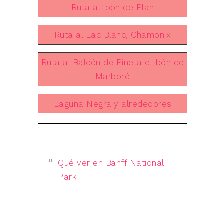
Ruta al Ibón de Plan
Ruta al Lac Blanc, Chamonix
Ruta al Balcón de Pineta e Ibón de
Marboré
Laguna Negra y alrededores
Qué ver en Banff National
Park