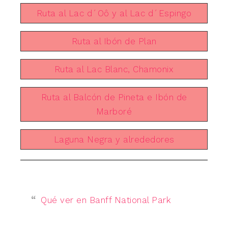
Ruta al Lac d´Oô y al Lac d´Espingo
Ruta al Ibón de Plan
Ruta al Lac Blanc, Chamonix
Ruta al Balcón de Pineta e Ibón de
Marboré
Laguna Negra y alrededores
Qué ver en Banff National Park