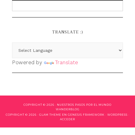
TRANSLATE :)
Powered by
Translate
COPYRIGHT © 2026 ·
NUESTROS PASOS POR EL MUNDO
WANDERBLOG
COPYRIGHT © 2026 ·
GLAM THEME
EN
GENESIS FRAMEWORK
·
WORDPRESS
·
ACCEDER