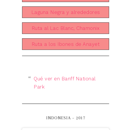
Laguna Negra y alrededores
Ruta al Lac Blanc, Chamonix
Ruta a los Ibones de Anayet
Qué ver en Banff National
Park
INDONESIA – 2017