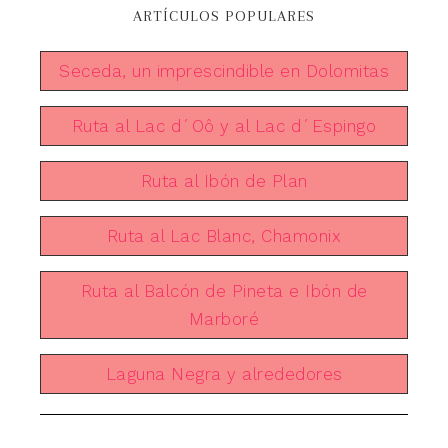
ARTÍCULOS POPULARES
Seceda, un imprescindible en Dolomitas
Ruta al Lac d´Oô y al Lac d´Espingo
Ruta al Ibón de Plan
Ruta al Lac Blanc, Chamonix
Ruta al Balcón de Pineta e Ibón de
Marboré
Laguna Negra y alrededores