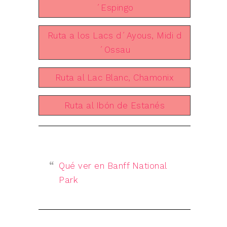
´Espingo
Ruta a los Lacs d´Ayous, Midi d
´Ossau
Ruta al Lac Blanc, Chamonix
Ruta al Ibón de Estanés
Qué ver en Banff National
Park