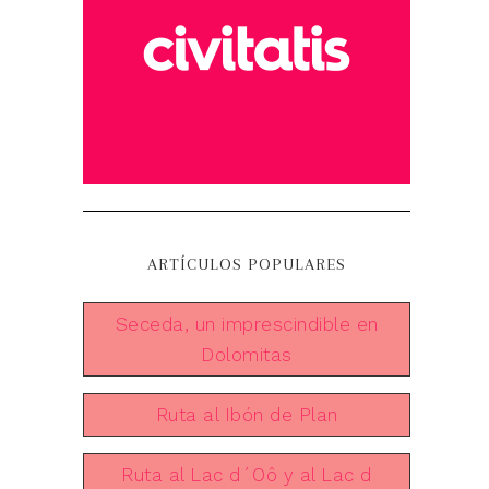
ARTÍCULOS POPULARES
Seceda, un imprescindible en
Dolomitas
Ruta al Ibón de Plan
Ruta al Lac d´Oô y al Lac d