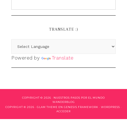
TRANSLATE :)
Powered by
Translate
COPYRIGHT © 2026 ·
NUESTROS PASOS POR EL MUNDO
WANDERBLOG
COPYRIGHT © 2026 ·
GLAM THEME
EN
GENESIS FRAMEWORK
·
WORDPRESS
·
ACCEDER