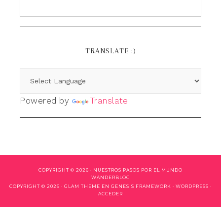
TRANSLATE :)
Powered by
Translate
COPYRIGHT © 2026 ·
NUESTROS PASOS POR EL MUNDO
WANDERBLOG
COPYRIGHT © 2026 ·
GLAM THEME
EN
GENESIS FRAMEWORK
·
WORDPRESS
·
ACCEDER