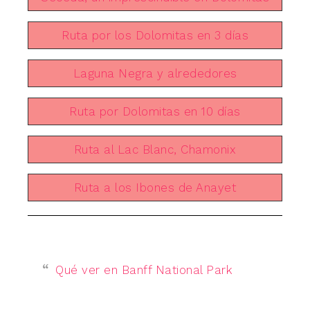
Ruta por los Dolomitas en 3 días
Laguna Negra y alrededores
Ruta por Dolomitas en 10 días
Ruta al Lac Blanc, Chamonix
Ruta a los Ibones de Anayet
Qué ver en Banff National Park