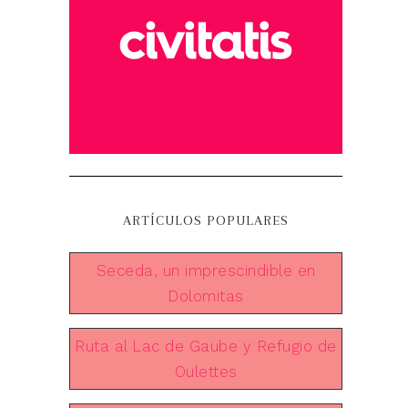
ARTÍCULOS POPULARES
Seceda, un imprescindible en
Dolomitas
Ruta al Lac de Gaube y Refugio de
Oulettes