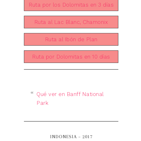
Ruta por los Dolomitas en 3 días
Ruta al Lac Blanc, Chamonix
Ruta al Ibón de Plan
Ruta por Dolomitas en 10 días
Qué ver en Banff National
Park
INDONESIA – 2017