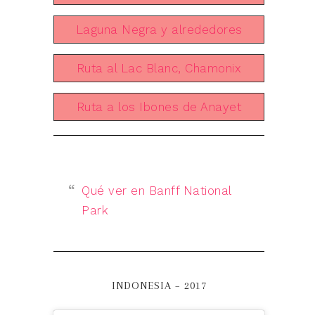
Laguna Negra y alrededores
Ruta al Lac Blanc, Chamonix
Ruta a los Ibones de Anayet
Qué ver en Banff National
Park
INDONESIA – 2017