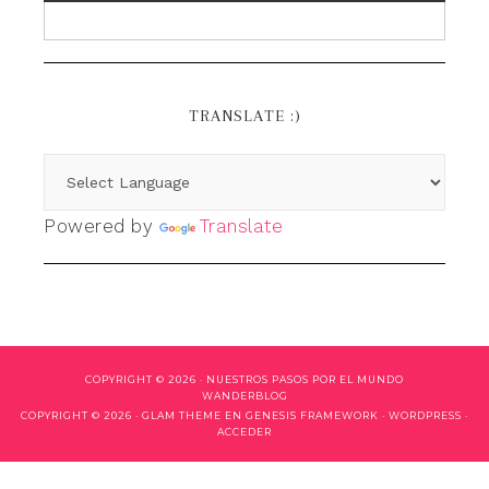
TRANSLATE :)
Powered by
Translate
COPYRIGHT © 2026 ·
NUESTROS PASOS POR EL MUNDO
WANDERBLOG
COPYRIGHT © 2026 ·
GLAM THEME
EN
GENESIS FRAMEWORK
·
WORDPRESS
·
ACCEDER