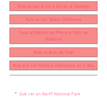
Ruta al Lac d´Oô y al Lac d´Espingo
Ruta al Lac Blanc, Chamonix
Ruta al Balcón de Pineta e Ibón de
Marboré
Ruta al Ibón de Plan
Ruta por los Pirineos Franceses en 3 días
Qué ver en Banff National Park