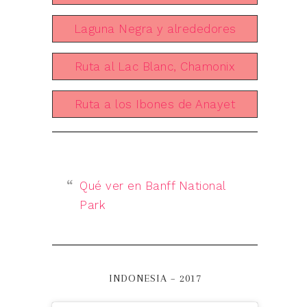
Laguna Negra y alrededores
Ruta al Lac Blanc, Chamonix
Ruta a los Ibones de Anayet
Qué ver en Banff National
Park
INDONESIA – 2017