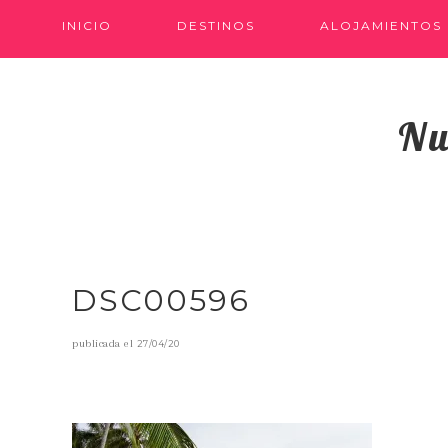
INICIO
DESTINOS
ALOJAMIENTOS
Nu
DSC00596
publicada el
27/04/20