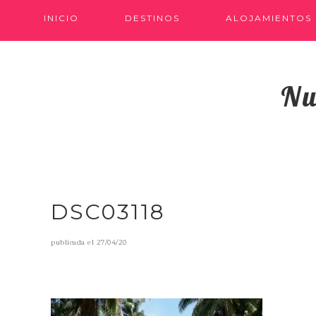
INICIO
DESTINOS
ALOJAMIENTOS
Nu
DSC03118
publicada el
27/04/20