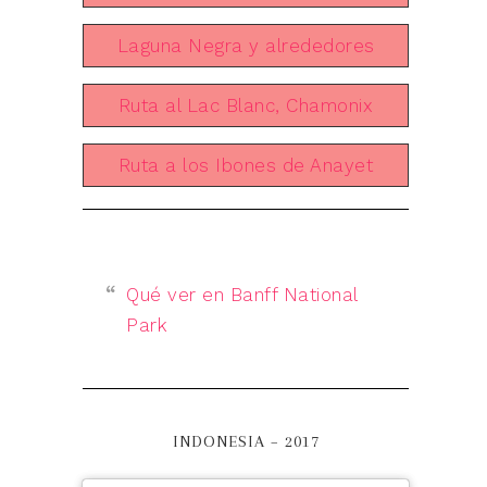
Laguna Negra y alrededores
Ruta al Lac Blanc, Chamonix
Ruta a los Ibones de Anayet
Qué ver en Banff National
Park
INDONESIA – 2017