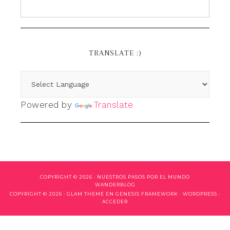
TRANSLATE :)
Powered by
Translate
COPYRIGHT © 2026 ·
NUESTROS PASOS POR EL MUNDO
WANDERBLOG
COPYRIGHT © 2026 ·
GLAM THEME
EN
GENESIS FRAMEWORK
·
WORDPRESS
·
ACCEDER