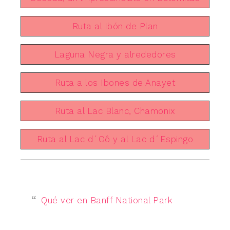
Ruta al Ibón de Plan
Laguna Negra y alrededores
Ruta a los Ibones de Anayet
Ruta al Lac Blanc, Chamonix
Ruta al Lac d´Oô y al Lac d´Espingo
Qué ver en Banff National Park