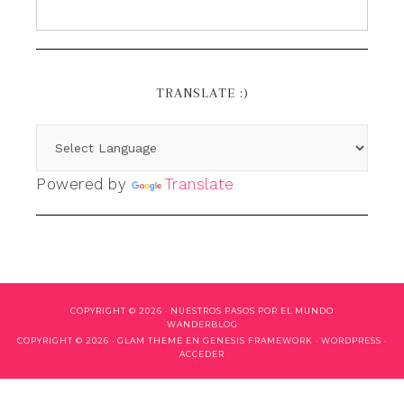
TRANSLATE :)
Powered by
Translate
COPYRIGHT © 2026 ·
NUESTROS PASOS POR EL MUNDO
WANDERBLOG
COPYRIGHT © 2026 ·
GLAM THEME
EN
GENESIS FRAMEWORK
·
WORDPRESS
·
ACCEDER