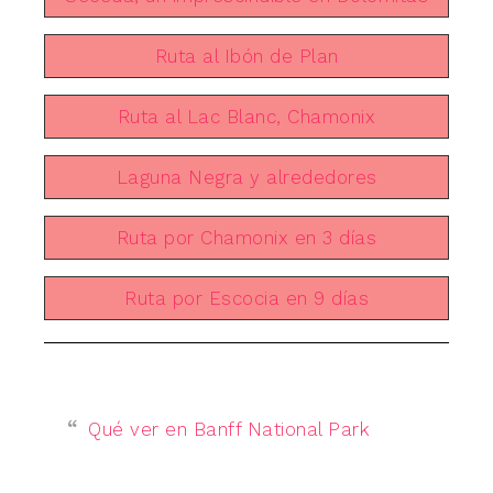
Ruta al Ibón de Plan
Ruta al Lac Blanc, Chamonix
Laguna Negra y alrededores
Ruta por Chamonix en 3 días
Ruta por Escocia en 9 días
Qué ver en Banff National Park