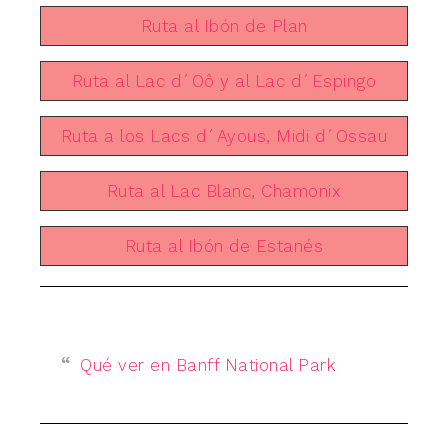
Ruta al Ibón de Plan
Ruta al Lac d´Oô y al Lac d´Espingo
Ruta a los Lacs d´Ayous, Midi d´Ossau
Ruta al Lac Blanc, Chamonix
Ruta al Ibón de Estanés
Qué ver en Banff National Park