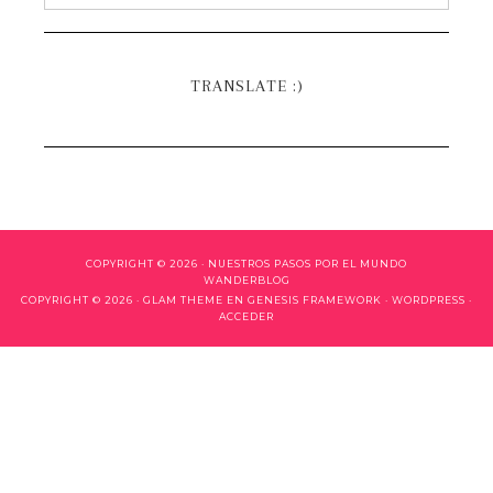
TRANSLATE :)
COPYRIGHT © 2026 ·
NUESTROS PASOS POR EL MUNDO
WANDERBLOG
COPYRIGHT © 2026 ·
GLAM THEME
EN
GENESIS FRAMEWORK
·
WORDPRESS
·
ACCEDER