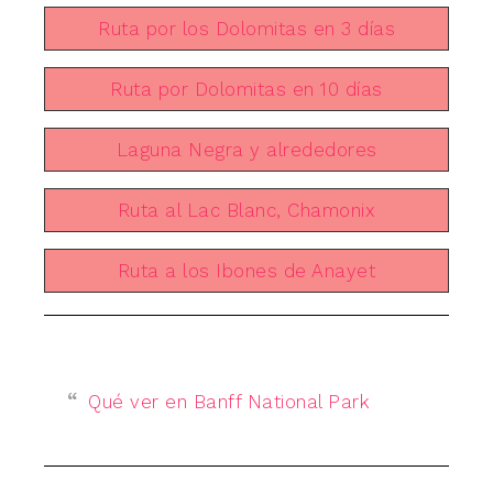
Ruta por los Dolomitas en 3 días
Ruta por Dolomitas en 10 días
Laguna Negra y alrededores
Ruta al Lac Blanc, Chamonix
Ruta a los Ibones de Anayet
Qué ver en Banff National Park