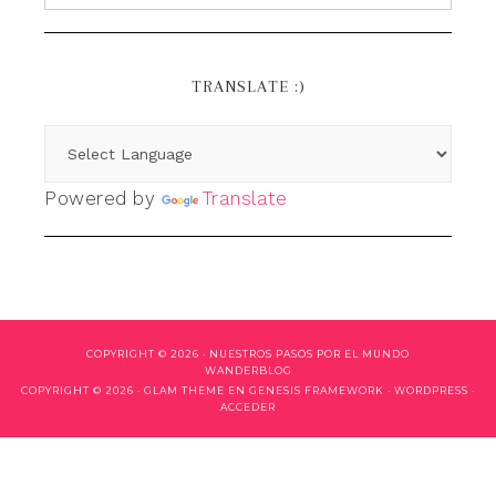
TRANSLATE :)
Powered by
Translate
COPYRIGHT © 2026 ·
NUESTROS PASOS POR EL MUNDO
WANDERBLOG
COPYRIGHT © 2026 ·
GLAM THEME
EN
GENESIS FRAMEWORK
·
WORDPRESS
·
ACCEDER