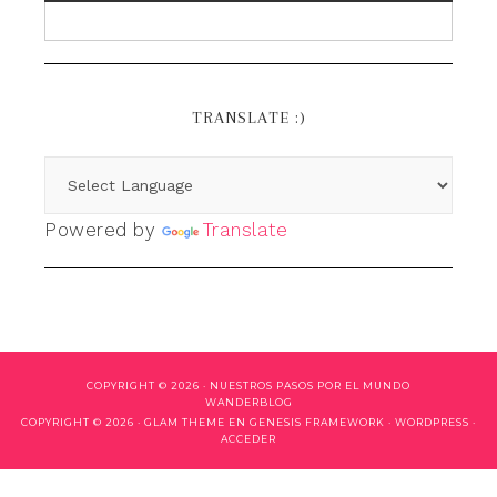
TRANSLATE :)
Powered by
Translate
COPYRIGHT © 2026 ·
NUESTROS PASOS POR EL MUNDO
WANDERBLOG
COPYRIGHT © 2026 ·
GLAM THEME
EN
GENESIS FRAMEWORK
·
WORDPRESS
·
ACCEDER