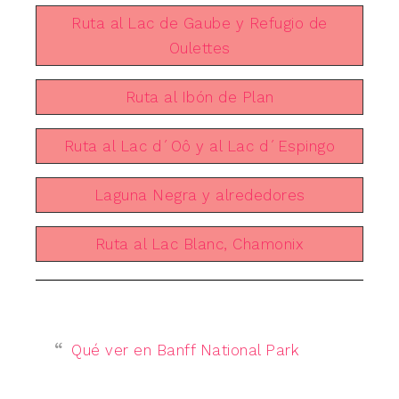
Ruta al Lac de Gaube y Refugio de
Oulettes
Ruta al Ibón de Plan
Ruta al Lac d´Oô y al Lac d´Espingo
Laguna Negra y alrededores
Ruta al Lac Blanc, Chamonix
Qué ver en Banff National Park