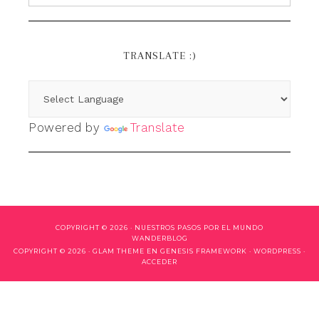
TRANSLATE :)
Powered by
Translate
COPYRIGHT © 2026 ·
NUESTROS PASOS POR EL MUNDO
WANDERBLOG
COPYRIGHT © 2026 ·
GLAM THEME
EN
GENESIS FRAMEWORK
·
WORDPRESS
·
ACCEDER