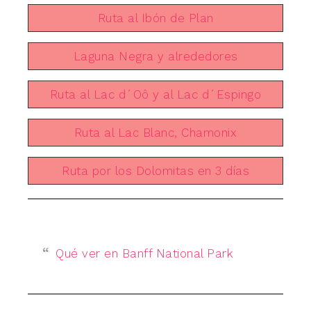
Ruta al Ibón de Plan
Laguna Negra y alrededores
Ruta al Lac d´Oô y al Lac d´Espingo
Ruta al Lac Blanc, Chamonix
Ruta por los Dolomitas en 3 días
Qué ver en Banff National Park