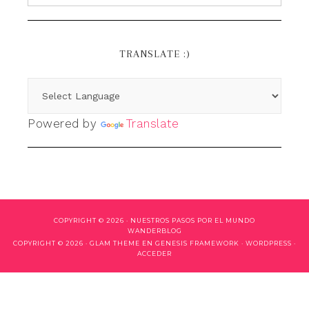
TRANSLATE :)
Powered by
Translate
COPYRIGHT © 2026 ·
NUESTROS PASOS POR EL MUNDO
WANDERBLOG
COPYRIGHT © 2026 ·
GLAM THEME
EN
GENESIS FRAMEWORK
·
WORDPRESS
·
ACCEDER