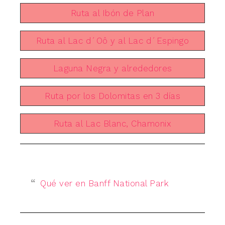
Ruta al Ibón de Plan
Ruta al Lac d´Oô y al Lac d´Espingo
Laguna Negra y alrededores
Ruta por los Dolomitas en 3 días
Ruta al Lac Blanc, Chamonix
Qué ver en Banff National Park